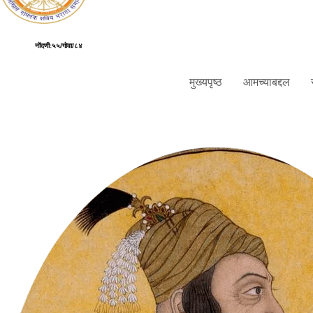
नोंदणी:५५/गोवा/८४
मुख्यपृष्ठ
आमच्याबद्दल