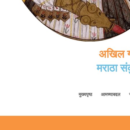
अखिल गो
मराठा सं
मुख्यपृष्ठ
आमच्याबद्दल