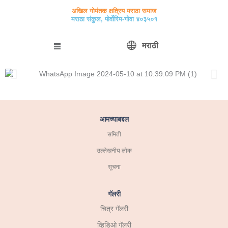
मजकुरावर
अखिल गोमंतक क्षत्रिय मराठा समाज
जा
मराठा संकुल, पोर्वोरिम-गोवा ४०३५०१
Menu
मराठी
आमच्याबद्दल
समिती
उल्लेखनीय लोक
सूचना
गॅलरी
चित्र गॅलरी
व्हिडिओ गॅलरी