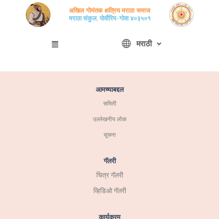
मजकुरावर
अखिल गोमंतक क्षत्रिय मराठा समाज
जा
मराठा संकुल, पोर्वोरिम-गोवा ४०३५०१
Menu
मराठी
आमच्याबद्दल
समिती
उल्लेखनीय लोक
सूचना
गॅलरी
चित्र गॅलरी
व्हिडिओ गॅलरी
कार्यक्रम